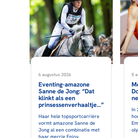
6 augustus 2026
5 
Eventing-amazone
Me
Sanne de Jong: “Dat
Do
klinkt als een
ne
prinsessenverhaaltje…”
In
Haar hele topsportcarrière
ho
vormt amazone Sanne de
Em
Jong al een combinatie met
ol
haar merrie Enjoy.
wo