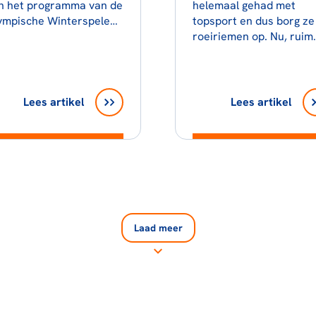
n het programma van de
helemaal gehad met
ympische Winterspelen
topsport en dus borg ze
anse Alpen 2030.
roeiriemen op. Nu, ruim
drie jaar later, is ze ter
Lees artikel
Lees artikel
Laad meer