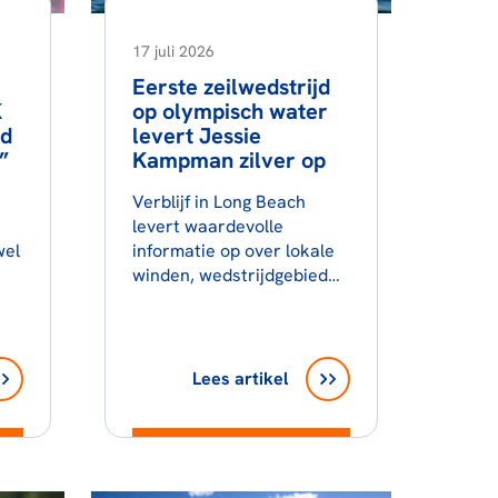
17 juli 2026
Eerste zeilwedstrijd
K
op olympisch water
nd
levert Jessie
”
Kampman zilver op
Verblijf in Long Beach
levert waardevolle
wel
informatie op over lokale
winden, wedstrijdgebied
en concurrentie.
Lees artikel