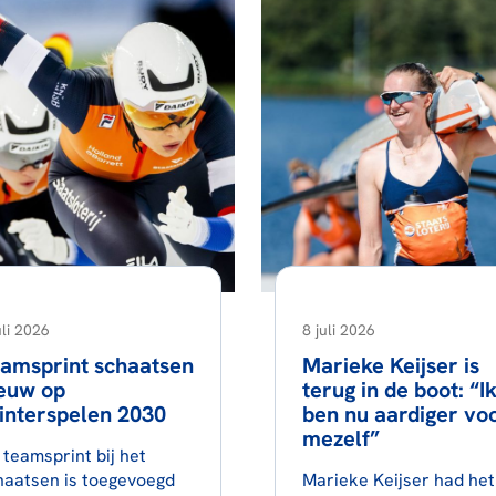
uli 2026
8 juli 2026
amsprint schaatsen
Marieke Keijser is
euw op
terug in de boot: “I
nterspelen 2030
ben nu aardiger vo
mezelf”
 teamsprint bij het
haatsen is toegevoegd
Marieke Keijser had het