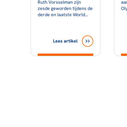
Ruth Vorsselman zijn
aa
zesde geworden tijdens de
Ol
derde en laatste World
Fr
Cup kanosprint van het
seizoen.
Lees artikel