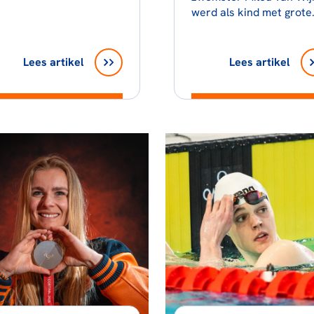
ainde ze met hen samen
werd als kind met grote
 Papendal.
lichamelijke problemen
geconfronteerd.
Lees artikel
Lees artikel