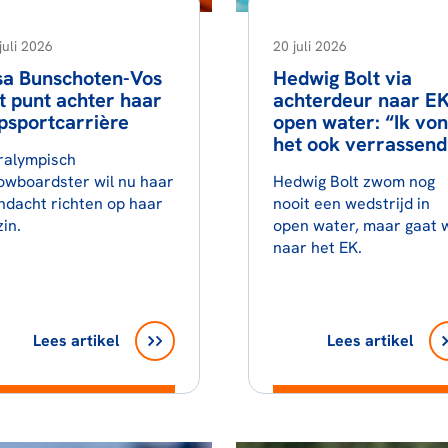
juli 2026
20 juli 2026
sa Bunschoten-Vos
Hedwig Bolt via
t punt achter haar
achterdeur naar E
psportcarrière
open water: “Ik vo
het ook verrassend
ralympisch
owboardster wil nu haar
Hedwig Bolt zwom nog
ndacht richten op haar
nooit een wedstrijd in
in.
open water, maar gaat 
naar het EK.
Lees artikel
Lees artikel