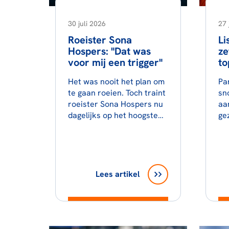
30 juli 2026
27 
Roeister Sona
Li
Hospers: "Dat was
ze
voor mij een trigger"
to
Het was nooit het plan om
Pa
te gaan roeien. Toch traint
sn
roeister Sona Hospers nu
aa
dagelijks op het hoogste
gez
niveau.
Lees artikel