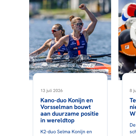
13 juli 2026
8 j
Kano-duo Konijn en
Te
Vorsselman bouwt
ni
aan duurzame positie
Wi
in wereldtop
De
K2-duo Selma Konijn en
sc