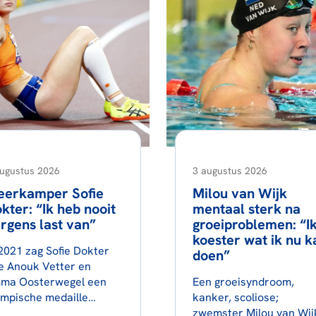
augustus 2026
3 augustus 2026
erkamper Sofie
Milou van Wijk
kter: “Ik heb nooit
mentaal sterk na
rgens last van”
groeiproblemen: “I
koester wat ik nu k
 2021 zag Sofie Dokter
doen”
e Anouk Vetter en
ma Oosterwegel een
Een groeisyndroom,
ympische medaille
kanker, scoliose;
nnen. Een maand later
zwemster Milou van Wij