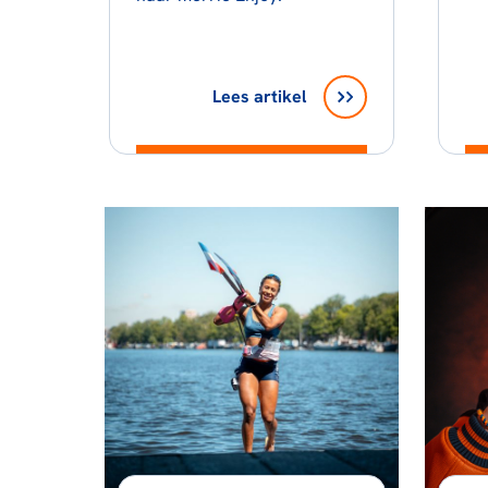
tr
op
Lees artikel