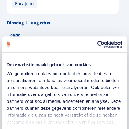
Parajudo
Dinsdag 11 augustus
08:20
WK springen, eventing en
(para)dressuur
Deze website maakt gebruik van cookies
Aken
We gebruiken cookies om content en advertenties te
Paardensport dressuur
Toon
alle 4
personaliseren, om functies voor social media te bieden
en om ons websiteverkeer te analyseren. Ook delen we
informatie over uw gebruik van onze site met onze
09:30
partners voor social media, adverteren en analyse. Deze
EK langebaan
partners kunnen deze gegevens combineren met andere
informatie die u aan ze heeft verstrekt of die ze hebben
Parijs
verzameld op basis van uw gebruik van hun services.