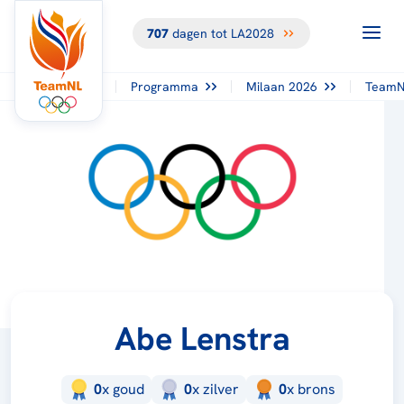
707
dagen tot LA2028
Programma
Milaan 2026
TeamN
Abe Lenstra
0
x
goud
0
x
zilver
0
x
brons