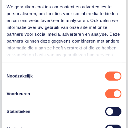
We gebruiken cookies om content en advertenties te
Welke Nederlanders hebben er
personaliseren, om functies voor social media te bieden
en om ons websiteverkeer te analyseren. Ook delen we
ooit meegedaan aan de
informatie over uw gebruik van onze site met onze
Olympische Spelen?
partners voor social media, adverteren en analyse. Deze
partners kunnen deze gegevens combineren met andere
informatie die u aan ze heeft verstrekt of die ze hebben
verzameld op basis van uw gebruik van hun services.
Toestemmingsselectie
Noodzakelijk
Voorkeuren
Trotse hoofdsponsor
Statistieken