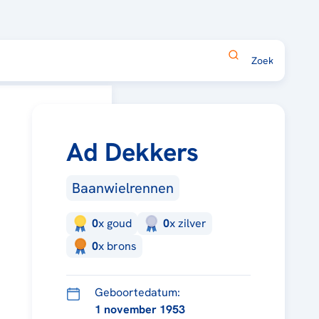
Ad Dekkers
Baanwielrennen
0
x
goud
0
x
zilver
0
x
brons
Geboortedatum:
1 november 1953