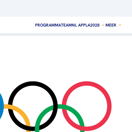
PROGRAMMA
TEAMNL APP
LA2028
MEER