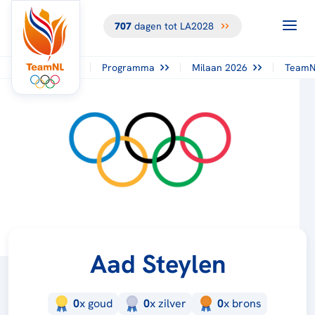
707
dagen tot LA2028
Programma
Milaan 2026
TeamN
Aad Steylen
0
x
goud
0
x
zilver
0
x
brons