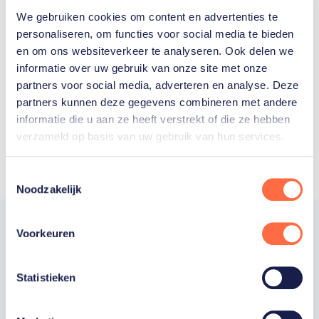
We gebruiken cookies om content en advertenties te
Welke Nederlanders hebben er
personaliseren, om functies voor social media te bieden
en om ons websiteverkeer te analyseren. Ook delen we
ooit meegedaan aan de
informatie over uw gebruik van onze site met onze
Olympische Spelen?
partners voor social media, adverteren en analyse. Deze
partners kunnen deze gegevens combineren met andere
informatie die u aan ze heeft verstrekt of die ze hebben
verzameld op basis van uw gebruik van hun services.
Toestemmingsselectie
Noodzakelijk
Voorkeuren
Trotse hoofdsponsor
Statistieken