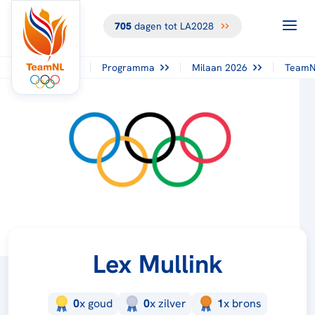
705
dagen tot LA2028
Programma
Milaan 2026
TeamN
Lex Mullink
0
x
goud
0
x
zilver
1
x
brons