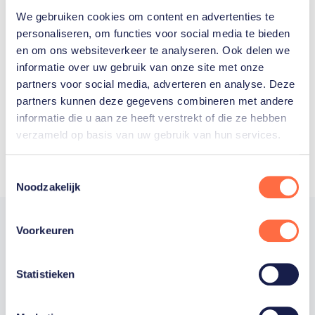
We gebruiken cookies om content en advertenties te
Welke Nederlanders hebben er
personaliseren, om functies voor social media te bieden
en om ons websiteverkeer te analyseren. Ook delen we
ooit meegedaan aan de
informatie over uw gebruik van onze site met onze
Olympische Spelen?
partners voor social media, adverteren en analyse. Deze
partners kunnen deze gegevens combineren met andere
informatie die u aan ze heeft verstrekt of die ze hebben
verzameld op basis van uw gebruik van hun services.
Toestemmingsselectie
Noodzakelijk
Voorkeuren
Trotse hoofdsponsor
Statistieken