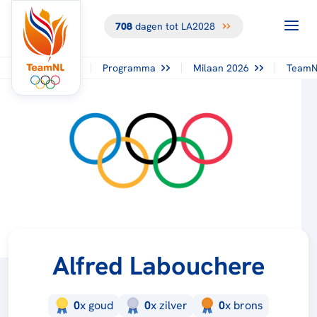
708
dagen tot LA2028
Programma
Milaan 2026
TeamN
Alfred Labouchere
0
x
goud
0
x
zilver
0
x
brons