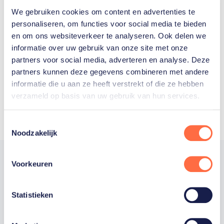
We gebruiken cookies om content en advertenties te
Welke Nederlanders hebben er
personaliseren, om functies voor social media te bieden
en om ons websiteverkeer te analyseren. Ook delen we
ooit meegedaan aan de
informatie over uw gebruik van onze site met onze
Olympische Spelen?
partners voor social media, adverteren en analyse. Deze
partners kunnen deze gegevens combineren met andere
informatie die u aan ze heeft verstrekt of die ze hebben
verzameld op basis van uw gebruik van hun services.
Toestemmingsselectie
Noodzakelijk
Voorkeuren
Trotse hoofdsponsor
Statistieken