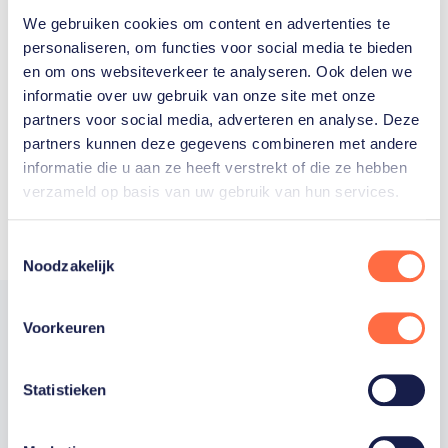
We gebruiken cookies om content en advertenties te
Welke Nederlanders hebben er
personaliseren, om functies voor social media te bieden
en om ons websiteverkeer te analyseren. Ook delen we
ooit meegedaan aan de
informatie over uw gebruik van onze site met onze
Olympische Spelen?
partners voor social media, adverteren en analyse. Deze
partners kunnen deze gegevens combineren met andere
informatie die u aan ze heeft verstrekt of die ze hebben
verzameld op basis van uw gebruik van hun services.
Toestemmingsselectie
Noodzakelijk
Voorkeuren
Trotse hoofdsponsor
Statistieken