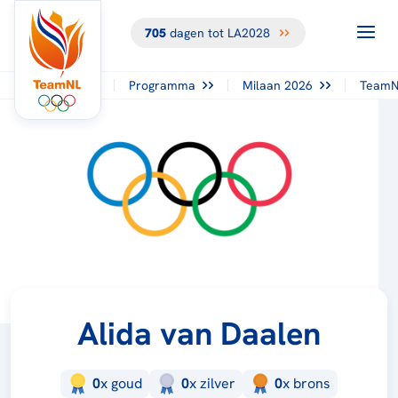
705
dagen tot LA2028
Programma
Milaan 2026
TeamN
Alida van Daalen
0
x
goud
0
x
zilver
0
x
brons