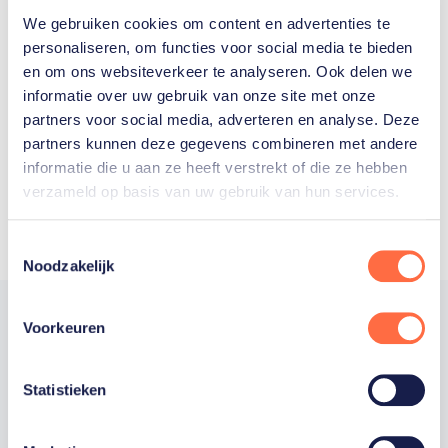
We gebruiken cookies om content en advertenties te
Welke Nederlanders hebben er
personaliseren, om functies voor social media te bieden
en om ons websiteverkeer te analyseren. Ook delen we
ooit meegedaan aan de
informatie over uw gebruik van onze site met onze
Olympische Spelen?
partners voor social media, adverteren en analyse. Deze
partners kunnen deze gegevens combineren met andere
informatie die u aan ze heeft verstrekt of die ze hebben
verzameld op basis van uw gebruik van hun services.
Toestemmingsselectie
Noodzakelijk
Voorkeuren
Trotse hoofdsponsor
Statistieken