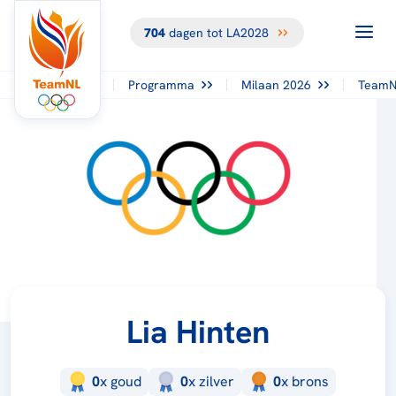
704
dagen tot LA2028
Programma
Milaan 2026
TeamN
Lia Hinten
0
x
goud
0
x
zilver
0
x
brons