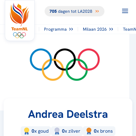
705
dagen tot LA2028
Programma
Milaan 2026
TeamN
Andrea Deelstra
0
x
goud
0
x
zilver
0
x
brons