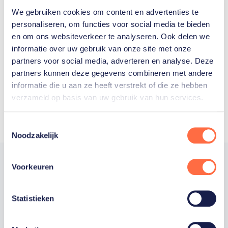
We gebruiken cookies om content en advertenties te
Welke Nederlanders hebben er
personaliseren, om functies voor social media te bieden
en om ons websiteverkeer te analyseren. Ook delen we
ooit meegedaan aan de
informatie over uw gebruik van onze site met onze
Olympische Spelen?
partners voor social media, adverteren en analyse. Deze
partners kunnen deze gegevens combineren met andere
informatie die u aan ze heeft verstrekt of die ze hebben
verzameld op basis van uw gebruik van hun services.
Toestemmingsselectie
Noodzakelijk
Voorkeuren
Trotse hoofdsponsor
Statistieken