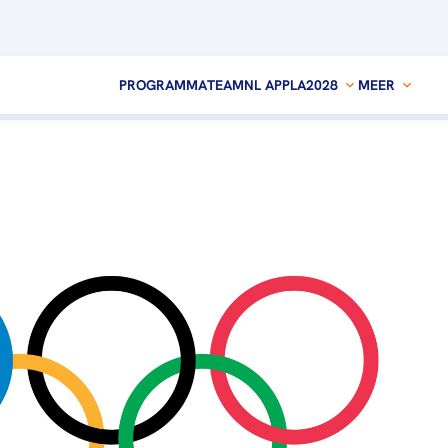
PROGRAMMA
TEAMNL APP
LA2028
MEER