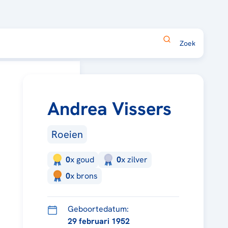
Andrea Vissers
Roeien
0
x
goud
0
x
zilver
0
x
brons
Geboortedatum:
29 februari 1952