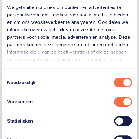
We gebruiken cookies om content en advertenties te
Welke Nederlanders hebben er
personaliseren, om functies voor social media te bieden
en om ons websiteverkeer te analyseren. Ook delen we
ooit meegedaan aan de
informatie over uw gebruik van onze site met onze
Olympische Spelen?
partners voor social media, adverteren en analyse. Deze
partners kunnen deze gegevens combineren met andere
informatie die u aan ze heeft verstrekt of die ze hebben
verzameld op basis van uw gebruik van hun services.
Toestemmingsselectie
Noodzakelijk
Voorkeuren
Trotse hoofdsponsor
Statistieken