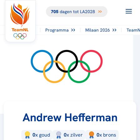
705
dagen tot LA2028
Programma
Milaan 2026
TeamN
Andrew Hefferman
0
x
goud
0
x
zilver
0
x
brons