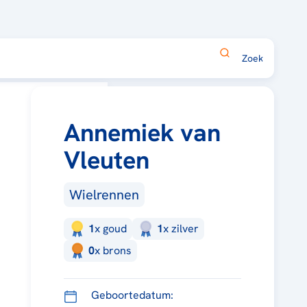
Annemiek van
Vleuten
Wielrennen
1
x
goud
1
x
zilver
0
x
brons
Geboortedatum: