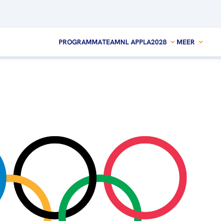
PROGRAMMA
TEAMNL APP
LA2028
MEER