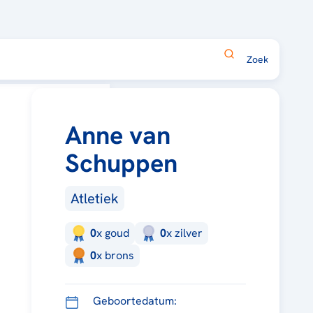
Anne van
Schuppen
Atletiek
0
x
goud
0
x
zilver
0
x
brons
Geboortedatum: