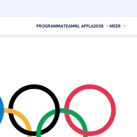
PROGRAMMA
TEAMNL APP
LA2028
MEER