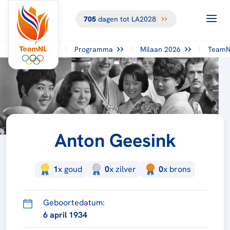
705
dagen tot LA2028
Programma
Milaan 2026
TeamN
Anton Geesink
1
x
goud
0
x
zilver
0
x
brons
Geboortedatum:
6 april 1934