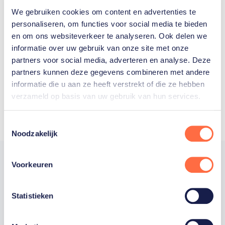
We gebruiken cookies om content en advertenties te
Welke Nederlanders hebben er
personaliseren, om functies voor social media te bieden
en om ons websiteverkeer te analyseren. Ook delen we
ooit meegedaan aan de
informatie over uw gebruik van onze site met onze
Olympische Spelen?
partners voor social media, adverteren en analyse. Deze
partners kunnen deze gegevens combineren met andere
informatie die u aan ze heeft verstrekt of die ze hebben
verzameld op basis van uw gebruik van hun services.
Toestemmingsselectie
Noodzakelijk
Voorkeuren
Trotse hoofdsponsor
Statistieken