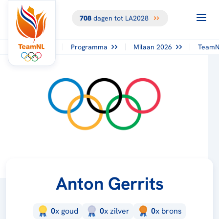
708
dagen tot LA2028
Programma
Milaan 2026
TeamN
Anton Gerrits
0
x
goud
0
x
zilver
0
x
brons