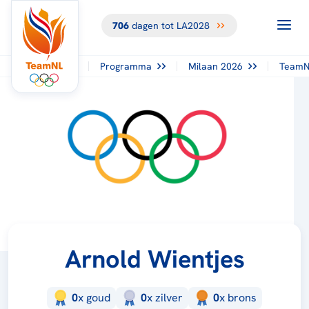
706
dagen tot LA2028
Programma
Milaan 2026
TeamN
Arnold Wientjes
0
x
goud
0
x
zilver
0
x
brons