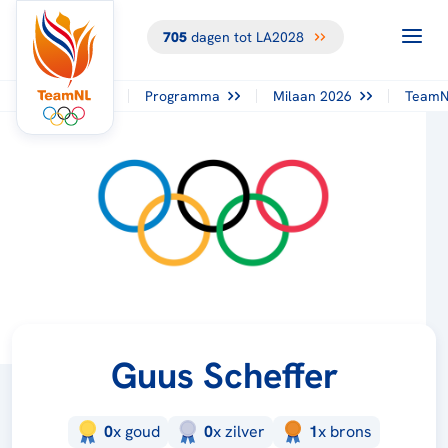
705
dagen tot LA2028
Programma
Milaan 2026
TeamN
Guus Scheffer
0
x
goud
0
x
zilver
1
x
brons