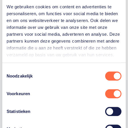
We gebruiken cookies om content en advertenties te
Welke Nederlanders hebben er
personaliseren, om functies voor social media te bieden
en om ons websiteverkeer te analyseren. Ook delen we
ooit meegedaan aan de
informatie over uw gebruik van onze site met onze
Olympische Spelen?
partners voor social media, adverteren en analyse. Deze
partners kunnen deze gegevens combineren met andere
informatie die u aan ze heeft verstrekt of die ze hebben
verzameld op basis van uw gebruik van hun services.
Toestemmingsselectie
Noodzakelijk
Voorkeuren
Trotse hoofdsponsor
Statistieken