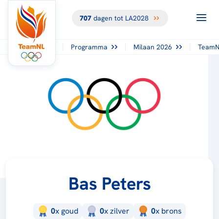
707
dagen tot LA2028
Programma
Milaan 2026
TeamN
Bas Peters
0
x
goud
0
x
zilver
0
x
brons