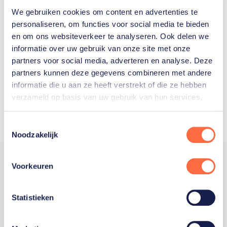
We gebruiken cookies om content en advertenties te
Welke Nederlanders hebben er
personaliseren, om functies voor social media te bieden
en om ons websiteverkeer te analyseren. Ook delen we
ooit meegedaan aan de
informatie over uw gebruik van onze site met onze
Olympische Spelen?
partners voor social media, adverteren en analyse. Deze
partners kunnen deze gegevens combineren met andere
informatie die u aan ze heeft verstrekt of die ze hebben
verzameld op basis van uw gebruik van hun services.
Toestemmingsselectie
Noodzakelijk
Voorkeuren
Trotse hoofdsponsor
Statistieken