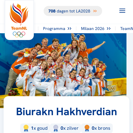
708
dagen tot LA2028
Programma
Milaan 2026
TeamN
Biurakn Hakhverdian
1
x
goud
0
x
zilver
0
x
brons