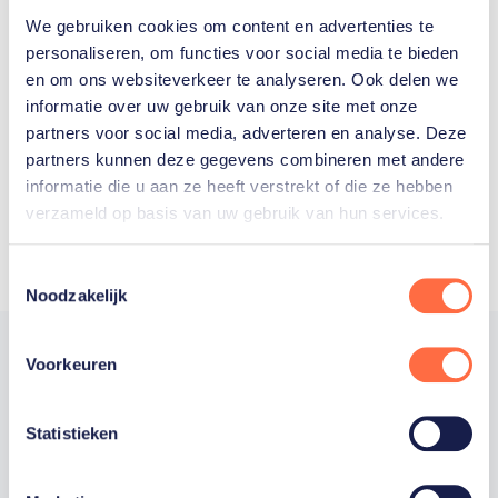
We gebruiken cookies om content en advertenties te
Welke Nederlanders hebben er
personaliseren, om functies voor social media te bieden
en om ons websiteverkeer te analyseren. Ook delen we
ooit meegedaan aan de
informatie over uw gebruik van onze site met onze
Olympische Spelen?
partners voor social media, adverteren en analyse. Deze
partners kunnen deze gegevens combineren met andere
informatie die u aan ze heeft verstrekt of die ze hebben
verzameld op basis van uw gebruik van hun services.
Toestemmingsselectie
Noodzakelijk
Voorkeuren
Trotse hoofdsponsor
Statistieken