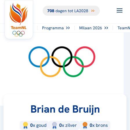
708
dagen tot LA2028
Programma
Milaan 2026
TeamN
Brian de Bruijn
0
x
goud
0
x
zilver
0
x
brons