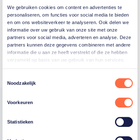
We gebruiken cookies om content en advertenties te
Welke Nederlanders hebben er
personaliseren, om functies voor social media te bieden
en om ons websiteverkeer te analyseren. Ook delen we
ooit meegedaan aan de
informatie over uw gebruik van onze site met onze
Olympische Spelen?
partners voor social media, adverteren en analyse. Deze
partners kunnen deze gegevens combineren met andere
informatie die u aan ze heeft verstrekt of die ze hebben
verzameld op basis van uw gebruik van hun services.
Toestemmingsselectie
Noodzakelijk
Voorkeuren
Trotse hoofdsponsor
Statistieken