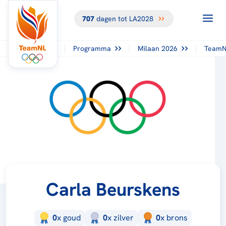
707
dagen tot LA2028
Programma
Milaan 2026
TeamN
Carla Beurskens
0
x
goud
0
x
zilver
0
x
brons