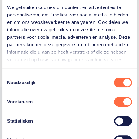
We gebruiken cookies om content en advertenties te
Welke Nederlanders hebben er
personaliseren, om functies voor social media te bieden
en om ons websiteverkeer te analyseren. Ook delen we
ooit meegedaan aan de
informatie over uw gebruik van onze site met onze
Olympische Spelen?
partners voor social media, adverteren en analyse. Deze
partners kunnen deze gegevens combineren met andere
informatie die u aan ze heeft verstrekt of die ze hebben
verzameld op basis van uw gebruik van hun services.
Toestemmingsselectie
Noodzakelijk
Voorkeuren
Trotse hoofdsponsor
Statistieken