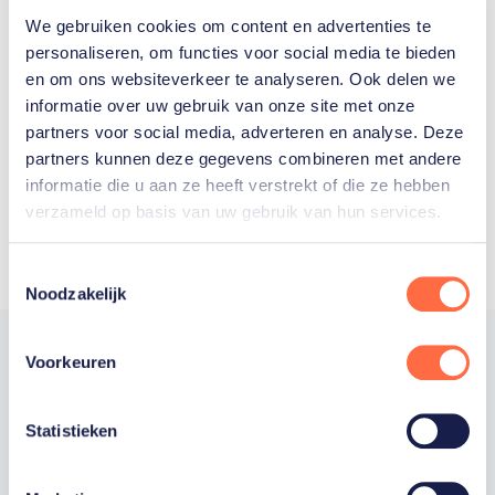
We gebruiken cookies om content en advertenties te
Welke Nederlanders hebben er
personaliseren, om functies voor social media te bieden
en om ons websiteverkeer te analyseren. Ook delen we
ooit meegedaan aan de
informatie over uw gebruik van onze site met onze
Olympische Spelen?
partners voor social media, adverteren en analyse. Deze
partners kunnen deze gegevens combineren met andere
informatie die u aan ze heeft verstrekt of die ze hebben
verzameld op basis van uw gebruik van hun services.
Toestemmingsselectie
Noodzakelijk
Voorkeuren
Trotse hoofdsponsor
Statistieken