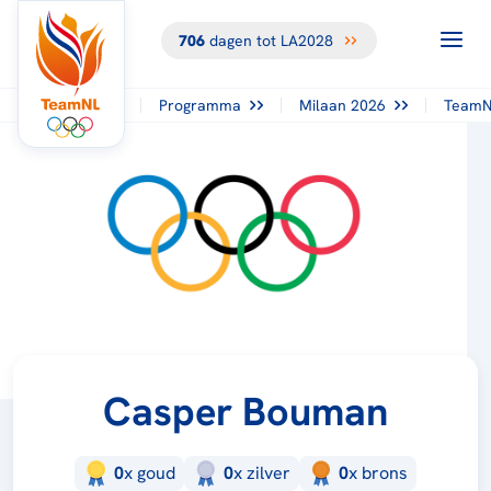
706
dagen tot LA2028
Programma
Milaan 2026
TeamN
Casper Bouman
0
x
goud
0
x
zilver
0
x
brons