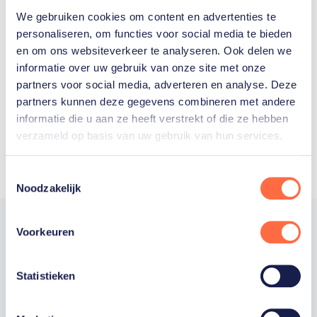
We gebruiken cookies om content en advertenties te
Welke Nederlanders hebben er
personaliseren, om functies voor social media te bieden
en om ons websiteverkeer te analyseren. Ook delen we
ooit meegedaan aan de
informatie over uw gebruik van onze site met onze
Olympische Spelen?
partners voor social media, adverteren en analyse. Deze
partners kunnen deze gegevens combineren met andere
informatie die u aan ze heeft verstrekt of die ze hebben
verzameld op basis van uw gebruik van hun services.
Toestemmingsselectie
Noodzakelijk
Voorkeuren
Trotse hoofdsponsor
Statistieken