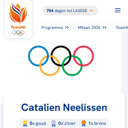
704
dagen tot LA2028
Programma
Milaan 2026
TeamN
Catalien Neelissen
0
x
goud
0
x
zilver
1
x
brons