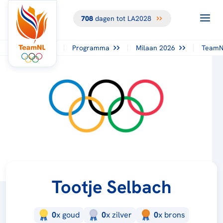
708
dagen tot LA2028
Programma
Milaan 2026
TeamN
Tootje Selbach
0
x
goud
0
x
zilver
0
x
brons