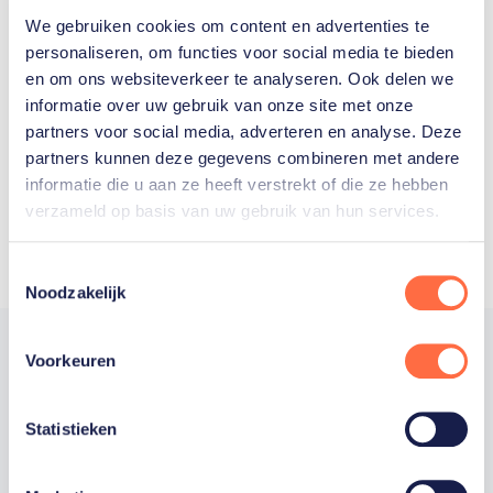
We gebruiken cookies om content en advertenties te
Welke Nederlanders hebben er
personaliseren, om functies voor social media te bieden
en om ons websiteverkeer te analyseren. Ook delen we
ooit meegedaan aan de
informatie over uw gebruik van onze site met onze
Olympische Spelen?
partners voor social media, adverteren en analyse. Deze
partners kunnen deze gegevens combineren met andere
informatie die u aan ze heeft verstrekt of die ze hebben
verzameld op basis van uw gebruik van hun services.
Toestemmingsselectie
Noodzakelijk
Voorkeuren
Trotse hoofdsponsor
Statistieken