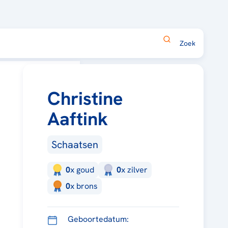
Christine
Aaftink
Schaatsen
0
x
goud
0
x
zilver
0
x
brons
Geboortedatum: