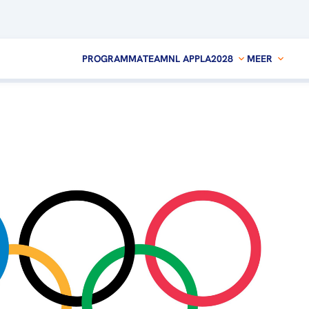
PROGRAMMA
TEAMNL APP
LA2028
MEER