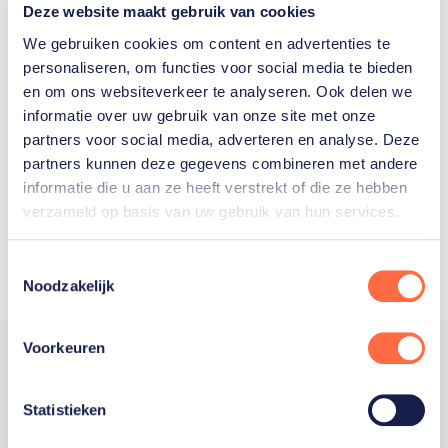
Deze website maakt gebruik van cookies
We gebruiken cookies om content en advertenties te
personaliseren, om functies voor social media te bieden
Welke Nederlanders hebben er
en om ons websiteverkeer te analyseren. Ook delen we
informatie over uw gebruik van onze site met onze
ooit meegedaan aan de
partners voor social media, adverteren en analyse. Deze
Olympische Spelen?
partners kunnen deze gegevens combineren met andere
informatie die u aan ze heeft verstrekt of die ze hebben
verzameld op basis van uw gebruik van hun services.
Toestemmingsselectie
Noodzakelijk
Voorkeuren
Statistieken
Trotse hoofdsponsor