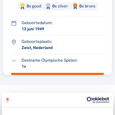
0
x
goud
0
x
zilver
0
x
brons
Geboortedatum:
13 juni 1949
Geboorteplaats:
Zeist, Nederland
Deelname Olympische Spelen:
1x