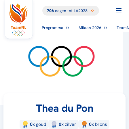
706
dagen tot LA2028
Programma
Milaan 2026
TeamN
Thea du Pon
0
x
goud
0
x
zilver
0
x
brons