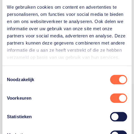
We gebruiken cookies om content en advertenties te
Welke Nederlanders hebben er
personaliseren, om functies voor social media te bieden
en om ons websiteverkeer te analyseren. Ook delen we
ooit meegedaan aan de
informatie over uw gebruik van onze site met onze
Olympische Spelen?
partners voor social media, adverteren en analyse. Deze
partners kunnen deze gegevens combineren met andere
informatie die u aan ze heeft verstrekt of die ze hebben
verzameld op basis van uw gebruik van hun services.
Toestemmingsselectie
Noodzakelijk
Voorkeuren
Trotse hoofdsponsor
Statistieken