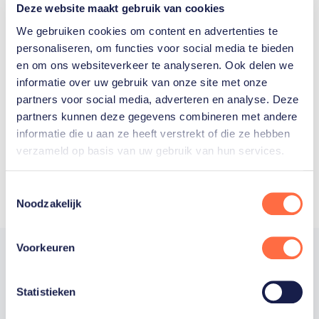
Deze website maakt gebruik van cookies
We gebruiken cookies om content en advertenties te
personaliseren, om functies voor social media te bieden
Welke Nederlanders hebben er
en om ons websiteverkeer te analyseren. Ook delen we
informatie over uw gebruik van onze site met onze
ooit meegedaan aan de
partners voor social media, adverteren en analyse. Deze
Olympische Spelen?
partners kunnen deze gegevens combineren met andere
informatie die u aan ze heeft verstrekt of die ze hebben
verzameld op basis van uw gebruik van hun services.
Toestemmingsselectie
Noodzakelijk
Voorkeuren
Statistieken
Trotse hoofdsponsor