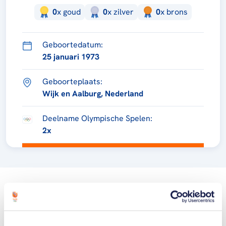
0
x
goud
0
x
zilver
0
x
brons
Geboortedatum:
25 januari 1973
Geboorteplaats:
Wijk en Aalburg, Nederland
Deelname Olympische Spelen:
2x