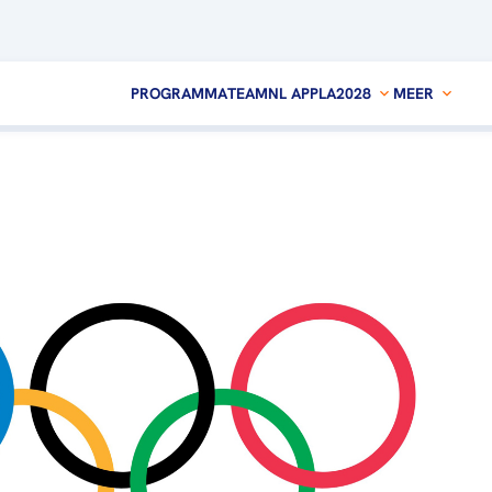
PROGRAMMA
TEAMNL APP
LA2028
MEER