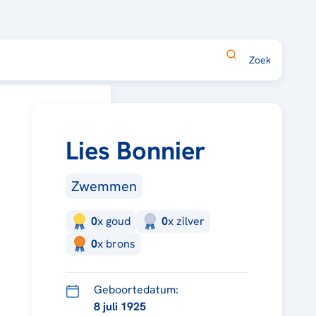
Lies Bonnier
Zwemmen
0
x
goud
0
x
zilver
0
x
brons
Geboortedatum:
8 juli 1925