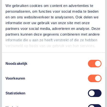
We gebruiken cookies om content en advertenties te
Welke Nederlanders hebben er
personaliseren, om functies voor social media te bieden
en om ons websiteverkeer te analyseren. Ook delen we
ooit meegedaan aan de
informatie over uw gebruik van onze site met onze
Olympische Spelen?
partners voor social media, adverteren en analyse. Deze
partners kunnen deze gegevens combineren met andere
informatie die u aan ze heeft verstrekt of die ze hebben
verzameld op basis van uw gebruik van hun services.
Toestemmingsselectie
Noodzakelijk
Voorkeuren
Trotse hoofdsponsor
Statistieken