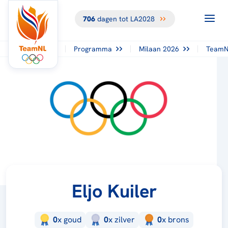
706
dagen tot LA2028
Programma
Milaan 2026
TeamN
Eljo Kuiler
0
x
goud
0
x
zilver
0
x
brons