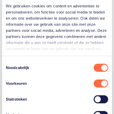
We gebruiken cookies om content en advertenties te
Welke Nederlanders hebben er
personaliseren, om functies voor social media te bieden
en om ons websiteverkeer te analyseren. Ook delen we
ooit meegedaan aan de
informatie over uw gebruik van onze site met onze
Olympische Spelen?
partners voor social media, adverteren en analyse. Deze
partners kunnen deze gegevens combineren met andere
informatie die u aan ze heeft verstrekt of die ze hebben
verzameld op basis van uw gebruik van hun services.
Toestemmingsselectie
Noodzakelijk
Voorkeuren
Trotse hoofdsponsor
Statistieken