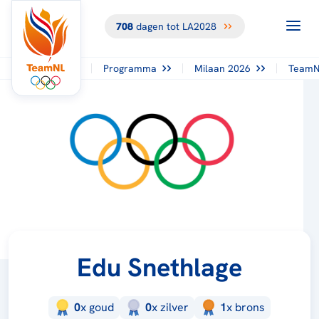
708
dagen tot LA2028
Programma
Milaan 2026
TeamN
Edu Snethlage
0
x
goud
0
x
zilver
1
x
brons