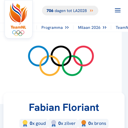
706
dagen tot LA2028
Programma
Milaan 2026
TeamN
Fabian Floriant
0
x
goud
0
x
zilver
0
x
brons