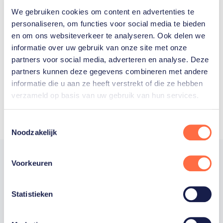
We gebruiken cookies om content en advertenties te
Welke Nederlanders hebben er
personaliseren, om functies voor social media te bieden
en om ons websiteverkeer te analyseren. Ook delen we
ooit meegedaan aan de
informatie over uw gebruik van onze site met onze
Olympische Spelen?
partners voor social media, adverteren en analyse. Deze
partners kunnen deze gegevens combineren met andere
informatie die u aan ze heeft verstrekt of die ze hebben
verzameld op basis van uw gebruik van hun services.
Toestemmingsselectie
Noodzakelijk
Voorkeuren
Trotse hoofdsponsor
Statistieken