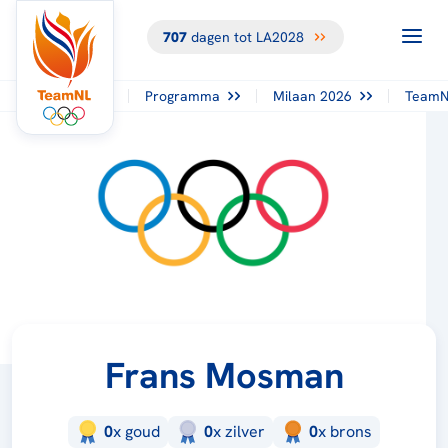
707
dagen tot LA2028
Programma
Milaan 2026
TeamN
Frans Mosman
0
x
goud
0
x
zilver
0
x
brons