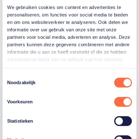
We gebruiken cookies om content en advertenties te
Welke Nederlanders hebben er
personaliseren, om functies voor social media te bieden
en om ons websiteverkeer te analyseren. Ook delen we
ooit meegedaan aan de
informatie over uw gebruik van onze site met onze
Olympische Spelen?
partners voor social media, adverteren en analyse. Deze
partners kunnen deze gegevens combineren met andere
informatie die u aan ze heeft verstrekt of die ze hebben
verzameld op basis van uw gebruik van hun services.
Toestemmingsselectie
Noodzakelijk
Voorkeuren
Trotse hoofdsponsor
Statistieken