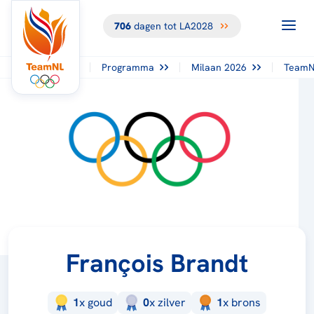
706
dagen tot LA2028
Programma
Milaan 2026
TeamN
François Brandt
1
x
goud
0
x
zilver
1
x
brons