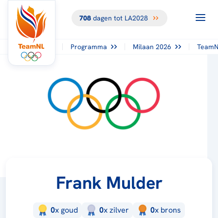
708
dagen tot LA2028
Programma
Milaan 2026
TeamN
Frank Mulder
0
x
goud
0
x
zilver
0
x
brons