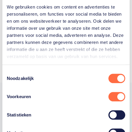
We gebruiken cookies om content en advertenties te
Welke Nederlanders hebben er
personaliseren, om functies voor social media te bieden
en om ons websiteverkeer te analyseren. Ook delen we
ooit meegedaan aan de
informatie over uw gebruik van onze site met onze
Olympische Spelen?
partners voor social media, adverteren en analyse. Deze
partners kunnen deze gegevens combineren met andere
informatie die u aan ze heeft verstrekt of die ze hebben
verzameld op basis van uw gebruik van hun services.
Toestemmingsselectie
Noodzakelijk
Voorkeuren
Trotse hoofdsponsor
Statistieken