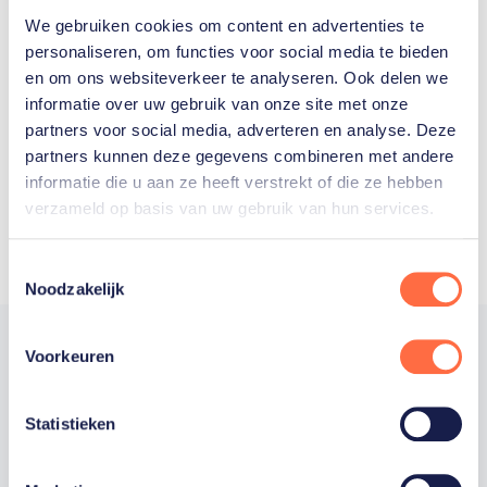
We gebruiken cookies om content en advertenties te
Welke Nederlanders hebben er
personaliseren, om functies voor social media te bieden
en om ons websiteverkeer te analyseren. Ook delen we
ooit meegedaan aan de
informatie over uw gebruik van onze site met onze
Olympische Spelen?
partners voor social media, adverteren en analyse. Deze
partners kunnen deze gegevens combineren met andere
informatie die u aan ze heeft verstrekt of die ze hebben
verzameld op basis van uw gebruik van hun services.
Toestemmingsselectie
Noodzakelijk
Voorkeuren
Trotse hoofdsponsor
Statistieken