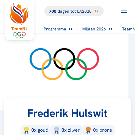
708
dagen tot LA2028
Programma
Milaan 2026
TeamN
Frederik Hulswit
0
x
goud
0
x
zilver
0
x
brons