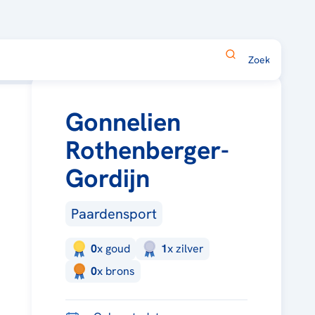
Gonnelien
Rothenberger-
Gordijn
Paardensport
0
x
goud
1
x
zilver
0
x
brons