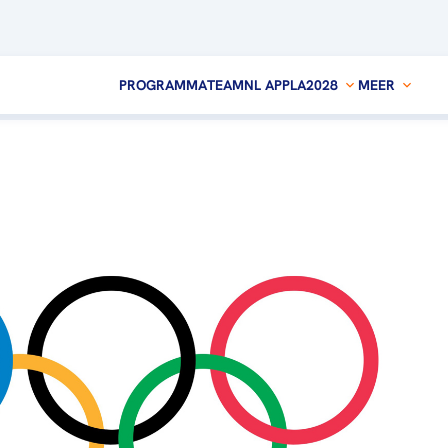
PROGRAMMA
TEAMNL APP
LA2028
MEER