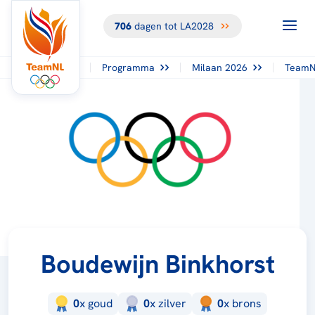
706
dagen tot LA2028
Programma
Milaan 2026
TeamN
Boudewijn Binkhorst
0
x
goud
0
x
zilver
0
x
brons