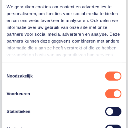
We gebruiken cookies om content en advertenties te
Welke Nederlanders hebben er
personaliseren, om functies voor social media te bieden
en om ons websiteverkeer te analyseren. Ook delen we
ooit meegedaan aan de
informatie over uw gebruik van onze site met onze
Olympische Spelen?
partners voor social media, adverteren en analyse. Deze
partners kunnen deze gegevens combineren met andere
informatie die u aan ze heeft verstrekt of die ze hebben
verzameld op basis van uw gebruik van hun services.
Toestemmingsselectie
Noodzakelijk
Voorkeuren
Trotse hoofdsponsor
Statistieken