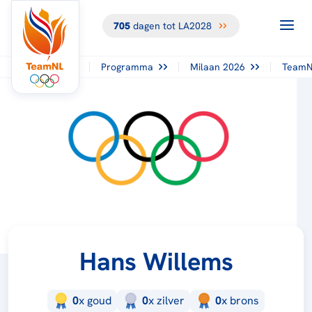
705
dagen tot LA2028
Programma
Milaan 2026
TeamN
Hans Willems
0
x
goud
0
x
zilver
0
x
brons