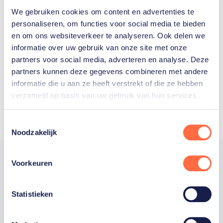
We gebruiken cookies om content en advertenties te
Welke Nederlanders hebben er
personaliseren, om functies voor social media te bieden
en om ons websiteverkeer te analyseren. Ook delen we
ooit meegedaan aan de
informatie over uw gebruik van onze site met onze
Olympische Spelen?
partners voor social media, adverteren en analyse. Deze
partners kunnen deze gegevens combineren met andere
informatie die u aan ze heeft verstrekt of die ze hebben
verzameld op basis van uw gebruik van hun services.
Toestemmingsselectie
Noodzakelijk
Voorkeuren
Trotse hoofdsponsor
Statistieken