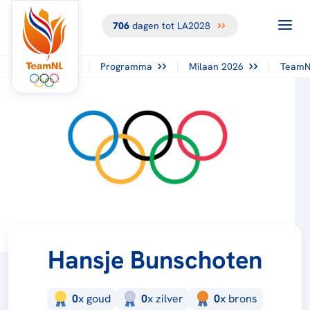
706
dagen tot LA2028
Programma
Milaan 2026
TeamN
Hansje Bunschoten
0
x
goud
0
x
zilver
0
x
brons