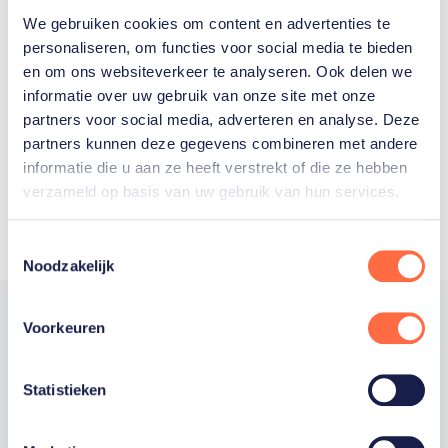
We gebruiken cookies om content en advertenties te
Welke Nederlanders hebben er
personaliseren, om functies voor social media te bieden
en om ons websiteverkeer te analyseren. Ook delen we
ooit meegedaan aan de
informatie over uw gebruik van onze site met onze
Olympische Spelen?
partners voor social media, adverteren en analyse. Deze
partners kunnen deze gegevens combineren met andere
informatie die u aan ze heeft verstrekt of die ze hebben
verzameld op basis van uw gebruik van hun services.
Toestemmingsselectie
Noodzakelijk
Voorkeuren
Trotse hoofdsponsor
Statistieken