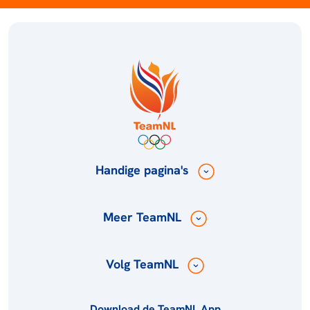
Handige pagina's
Meer TeamNL
Volg TeamNL
Download de TeamNL App