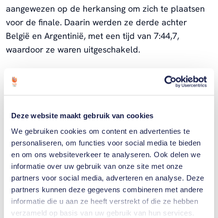
aangewezen op de herkansing om zich te plaatsen
voor de finale. Daarin werden ze derde achter
België en Argentinië, met een tijd van 7:44,7,
waardoor ze waren uitgeschakeld.
Kuntze was lid van Triton in Utrecht en werkte als
scheikundige. Hij overleed in 2006.
Deze website maakt gebruik van cookies
We gebruiken cookies om content en advertenties te
Foto: Triton oude 2 in juli 1952, met Binnendijk,
personaliseren, om functies voor social media te bieden
Kuntze en (niet zichtbaar) Wolinge (Bron: Herbert
en om ons websiteverkeer te analyseren. Ook delen we
informatie over uw gebruik van onze site met onze
Behrens/Anefo).
partners voor social media, adverteren en analyse. Deze
partners kunnen deze gegevens combineren met andere
informatie die u aan ze heeft verstrekt of die ze hebben
verzameld op basis van uw gebruik van hun services.