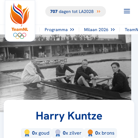
707
dagen tot LA2028
Programma
Milaan 2026
TeamN
Harry Kuntze
0
x
goud
0
x
zilver
0
x
brons