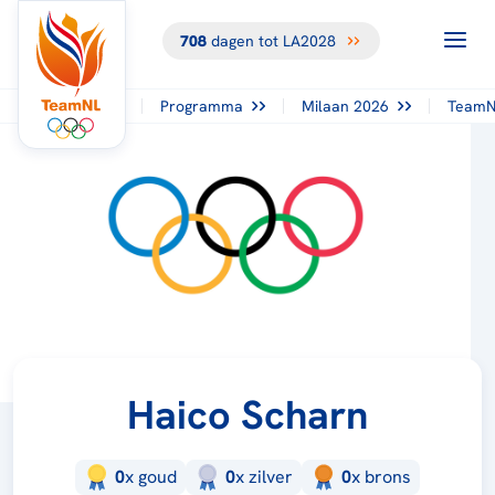
708
dagen tot LA2028
Programma
Milaan 2026
TeamN
Haico Scharn
0
x
goud
0
x
zilver
0
x
brons