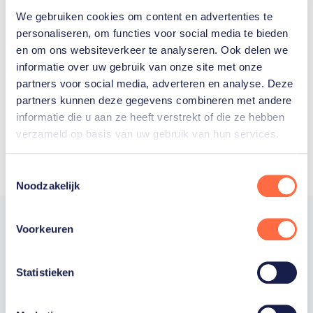
We gebruiken cookies om content en advertenties te
Welke Nederlanders hebben er
personaliseren, om functies voor social media te bieden
en om ons websiteverkeer te analyseren. Ook delen we
ooit meegedaan aan de
informatie over uw gebruik van onze site met onze
Olympische Spelen?
partners voor social media, adverteren en analyse. Deze
partners kunnen deze gegevens combineren met andere
informatie die u aan ze heeft verstrekt of die ze hebben
verzameld op basis van uw gebruik van hun services.
Toestemmingsselectie
Noodzakelijk
Voorkeuren
Trotse hoofdsponsor
Statistieken