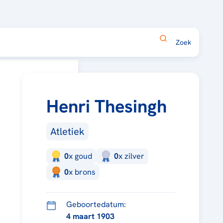
Henri Thesingh
Atletiek
0
x
goud
0
x
zilver
0
x
brons
Geboortedatum:
4 maart 1903