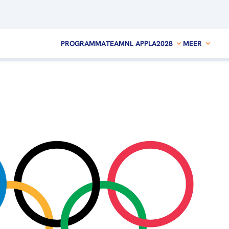
PROGRAMMA
TEAMNL APP
LA2028
MEER