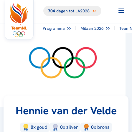
704
dagen tot LA2028
Programma
Milaan 2026
TeamN
Hennie van der Velde
0
x
goud
0
x
zilver
0
x
brons