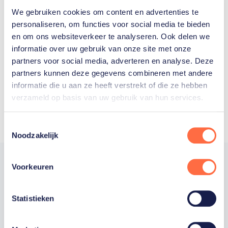
We gebruiken cookies om content en advertenties te
Welke Nederlanders hebben er
personaliseren, om functies voor social media te bieden
en om ons websiteverkeer te analyseren. Ook delen we
ooit meegedaan aan de
informatie over uw gebruik van onze site met onze
Olympische Spelen?
partners voor social media, adverteren en analyse. Deze
partners kunnen deze gegevens combineren met andere
informatie die u aan ze heeft verstrekt of die ze hebben
verzameld op basis van uw gebruik van hun services.
Toestemmingsselectie
Noodzakelijk
Voorkeuren
Trotse hoofdsponsor
Statistieken