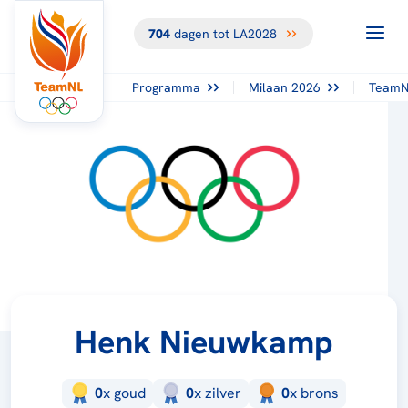
704
dagen tot LA2028
Programma
Milaan 2026
TeamN
Henk Nieuwkamp
0
x
goud
0
x
zilver
0
x
brons