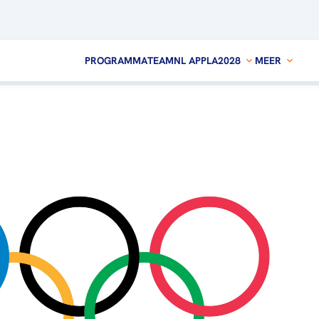
PROGRAMMA
TEAMNL APP
LA2028
MEER