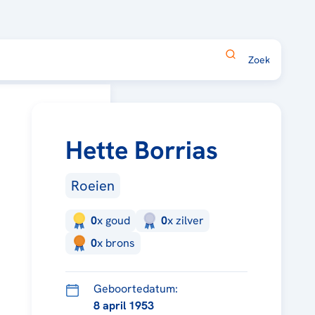
Hette Borrias
Roeien
0
x
goud
0
x
zilver
0
x
brons
Geboortedatum:
8 april 1953