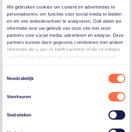
We gebruiken cookies om content en advertenties te
Welke Nederlanders hebben er
personaliseren, om functies voor social media te bieden
en om ons websiteverkeer te analyseren. Ook delen we
ooit meegedaan aan de
informatie over uw gebruik van onze site met onze
Olympische Spelen?
partners voor social media, adverteren en analyse. Deze
partners kunnen deze gegevens combineren met andere
informatie die u aan ze heeft verstrekt of die ze hebben
verzameld op basis van uw gebruik van hun services.
Toestemmingsselectie
Noodzakelijk
Voorkeuren
Trotse hoofdsponsor
Statistieken