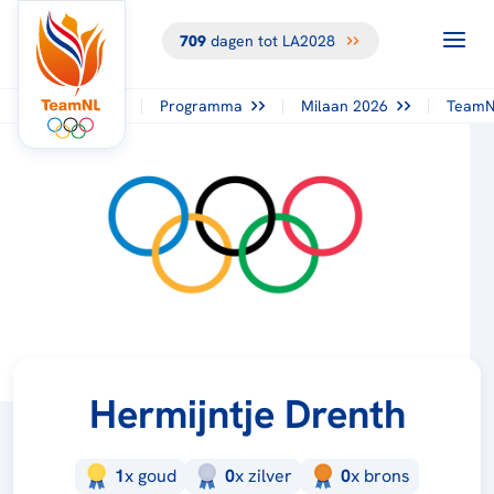
709
dagen tot LA2028
Programma
Milaan 2026
TeamN
Hermijntje Drenth
1
x
goud
0
x
zilver
0
x
brons