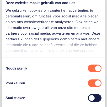
Deze website maakt gebruik van cookies
We gebruiken cookies om content en advertenties te
personaliseren, om functies voor social media te bieden
Welke Nederlanders hebben er
en om ons websiteverkeer te analyseren. Ook delen we
informatie over uw gebruik van onze site met onze
ooit meegedaan aan de
partners voor social media, adverteren en analyse. Deze
Olympische Spelen?
partners kunnen deze gegevens combineren met andere
informatie die u aan ze heeft verstrekt of die ze hebben
verzameld op basis van uw gebruik van hun services.
Toestemmingsselectie
Noodzakelijk
Voorkeuren
Statistieken
Trotse hoofdsponsor