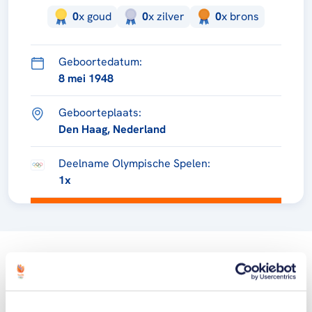
0
x
goud
0
x
zilver
0
x
brons
Geboortedatum:
8 mei 1948
Geboorteplaats:
Den Haag, Nederland
Deelname Olympische Spelen:
1x