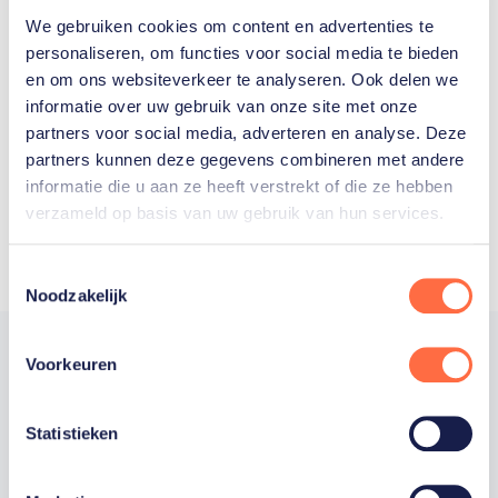
We gebruiken cookies om content en advertenties te
Welke Nederlanders hebben er
personaliseren, om functies voor social media te bieden
en om ons websiteverkeer te analyseren. Ook delen we
ooit meegedaan aan de
informatie over uw gebruik van onze site met onze
Olympische Spelen?
partners voor social media, adverteren en analyse. Deze
partners kunnen deze gegevens combineren met andere
informatie die u aan ze heeft verstrekt of die ze hebben
verzameld op basis van uw gebruik van hun services.
Toestemmingsselectie
Noodzakelijk
Voorkeuren
Trotse hoofdsponsor
Statistieken