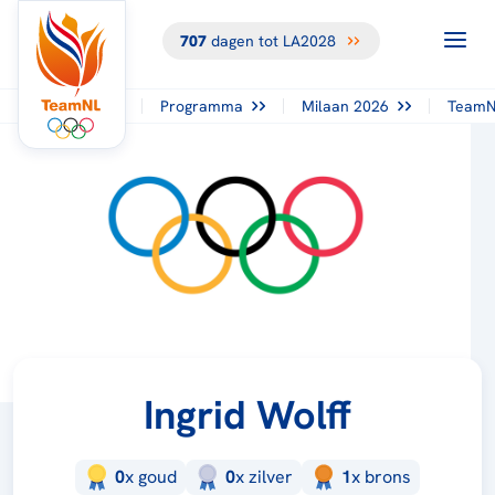
707
dagen tot LA2028
Programma
Milaan 2026
TeamN
Ingrid Wolff
0
x
goud
0
x
zilver
1
x
brons